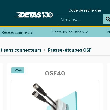
Code de recherche
Secteurs industriels
N
Réseau commercial

et sans connecteurs
Presse-étoupes OSF

IP54
OSF40