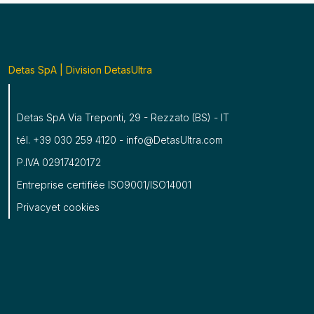
Detas SpA | Division DetasUltra
Detas SpA Via Treponti, 29 - Rezzato (BS) - IT
tél. +39 030 259 4120 - info@DetasUltra.com
P.IVA 02917420172
Entreprise certifiée ISO9001/ISO14001
Privacy
et
cookies