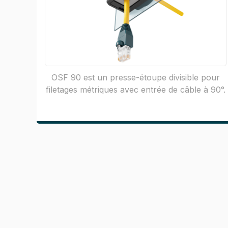
OSF 90 est un presse-étoupe divisible pour
filetages métriques avec entrée de câble à 90°.