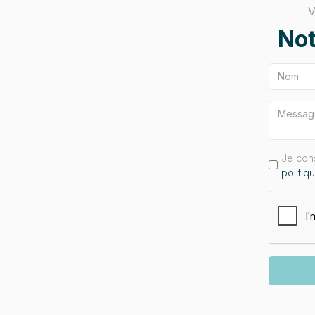
V
Not
Je con
politiq