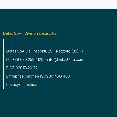
Detas SpA | Division DetasUltra
Detas SpA Via Treponti, 29 - Rezzato (BS) - IT
tél. +39 030 259 4120 - info@DetasUltra.com
P.IVA 02917420172
Entreprise certifiée ISO9001/ISO14001
Privacy
et
cookies